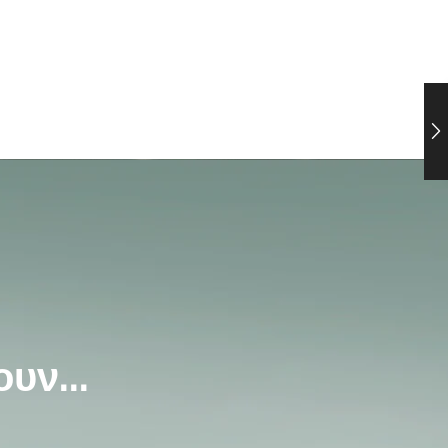
υν...