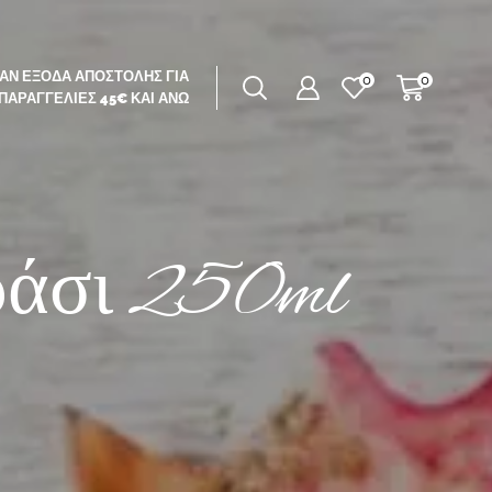
ΆΝ ΈΞΟΔΑ ΑΠΟΣΤΟΛΉΣ ΓΙΑ
0
0
ΠΑΡΑΓΓΕΛΊΕΣ 45€ ΚΑΙ ΆΝΩ
ράσι 250ml