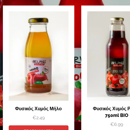
Φυσικός Χυμός Μήλο
Φυσικός Χυμός 
750ml BIO
€
2.49
€
6.99