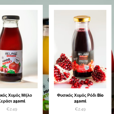
ικός Χυμός Μήλο
Φυσικός Χυμός Ρόδι Bio
Κεράσι 250ml
250ml
€
2.49
€
2.49