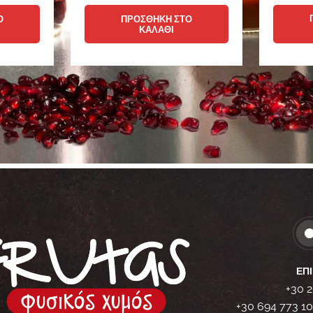
Ο
ΠΡΟΣΘΉΚΗ ΣΤΟ
ΚΑΛΆΘΙ
ΕΠΙ
+30 
+30 694 773 1