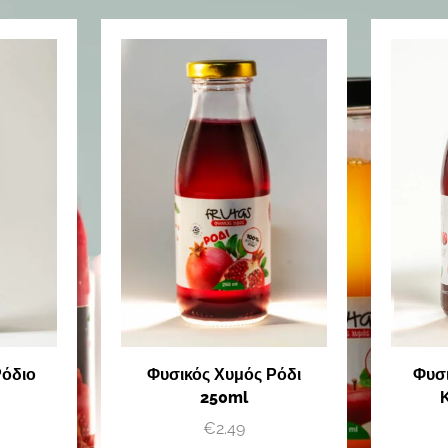
Φυσ
Ρόδιο
Φυσικός Χυμός Ρόδι
250ml
€
2.49